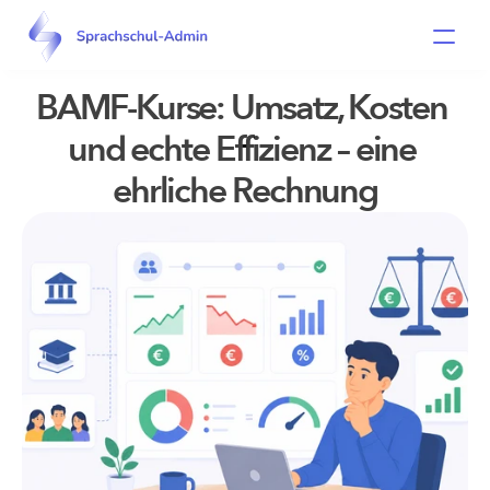
BAMF-Kurse: Umsatz, Kosten 
Home
und echte Effizienz – eine 
Produkt
ehrliche Rechnung
BAMF
Vergleich
Preise
Über uns
FAQ
Blog