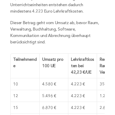
Unterrichtseinheiten entstehen dadurch 
mindestens 4.223 Euro Lehrkraftkosten.
Dieser Betrag geht vom Umsatz ab, bevor Raum, 
Verwaltung, Buchhaltung, Software, 
Kommunikation und Abrechnung überhaupt 
berücksichtigt sind.
Teilnehmend
Umsatz pro 
Lehrkraftkos
Rest vor 
e
100 UE
ten bei 
Raum un
42,23 €/UE
Verwalt
10
4.580 €
4.223 €
357 €
12
5.496 €
4.223 €
1.273 €
15
6.870 €
4.223 €
2.647 €