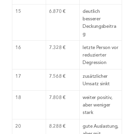
15
6.870 €
deutlich 
besserer 
Deckungsbeitra
g
16
7.328 €
letzte Person vor 
reduzierter 
Degression
17
7.568 €
zusätzlicher 
Umsatz sinkt
18
7.808 €
weiter positiv, 
aber weniger 
stark
20
8.288 €
gute Auslastung, 
aber mit 