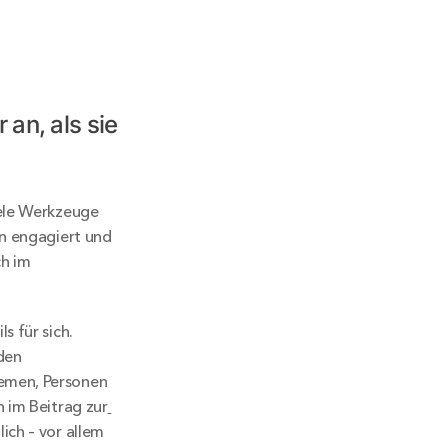
n, als sie 
ele Werkzeuge 
n engagiert und 
h im 
 für sich. 
en 
emen, Personen 
 im Beitrag zur
lich – vor allem 