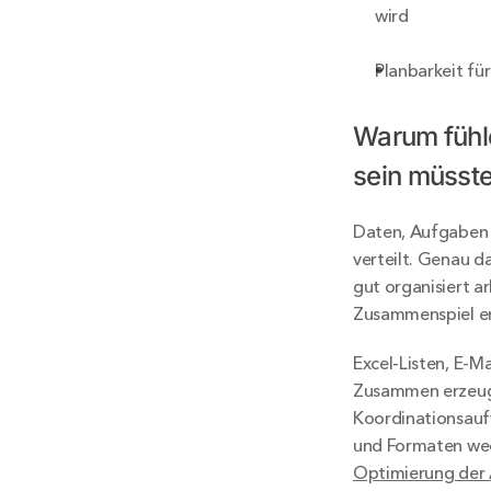
wird
Planbarkeit fü
Warum fühle
sein müsst
Daten, Aufgaben u
verteilt. Genau d
gut organisiert ar
Zusammenspiel en
Excel-Listen, E-M
Zusammen erzeuge
Koordinationsauf
und Formaten wech
Optimierung der A