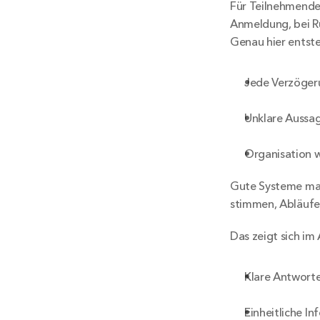
Für Teilnehmende 
Anmeldung, bei R
Genau hier entsteh
Jede Verzögeru
Unklare Aussag
Organisation w
Gute Systeme mach
stimmen, Abläufe
Das zeigt sich im 
Klare Antworte
Einheitliche I