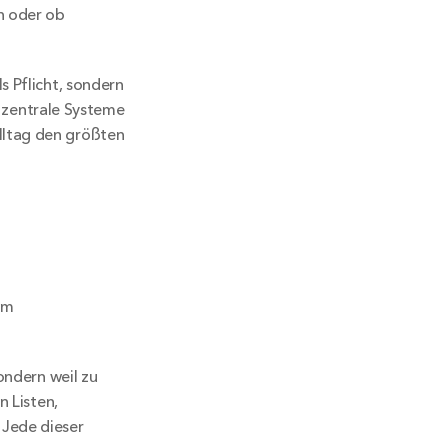
n oder ob 
 Pflicht, sondern 
e zentrale Systeme 
ltag den größten 
m 
ondern weil zu 
 Listen, 
Jede dieser 