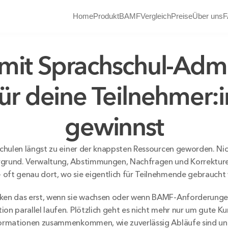
Home
Produkt
BAMF
Vergleich
Preise
Über uns
F
mit Sprachschul-Admi
für deine Teilnehmer:i
gewinnst
hschulen längst zu einer der knappsten Ressourcen geworden. Nich
rgrund. Verwaltung, Abstimmungen, Nachfragen und Korrekturen
oft genau dort, wo sie eigentlich für Teilnehmende gebraucht
rken das erst, wenn sie wachsen oder wenn BAMF-Anforderunge
ion parallel laufen. Plötzlich geht es nicht mehr nur um gute Ku
formationen zusammenkommen, wie zuverlässig Abläufe sind und 