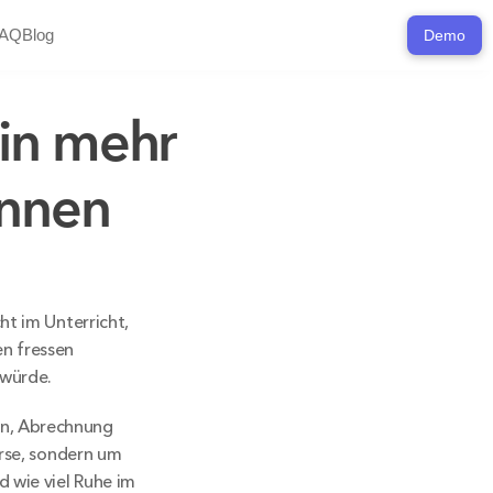
AQ
Blog
Demo
n mehr 
nnen 
t im Unterricht, 
 fressen 
 würde.
n, Abrechnung 
rse, sondern um 
wie viel Ruhe im 