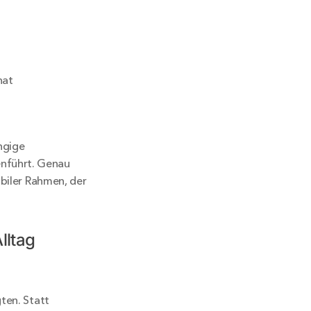
hat
ngige 
nführt. Genau 
biler Rahmen, der 
ltag 
ten. Statt 