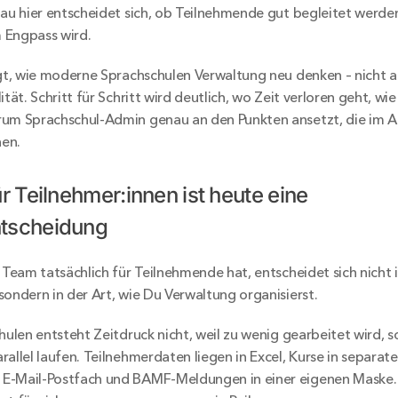
nau hier entscheidet sich, ob Teilnehmende gut begleitet werde
 Engpass wird.
igt, wie moderne Sprachschulen Verwaltung neu denken – nicht als
ität. Schritt für Schritt wird deutlich, wo Zeit verloren geht, wi
rum Sprachschul-Admin genau an den Punkten ansetzt, die im Al
en.
r Teilnehmer:innen ist heute eine 
tscheidung
 Team tatsächlich für Teilnehmende hat, entscheidet sich nicht i
sondern in der Art, wie Du Verwaltung organisierst.
hulen entsteht Zeitdruck nicht, weil zu wenig gearbeitet wird, s
allel laufen. Teilnehmerdaten liegen in Excel, Kurse in separaten
E-Mail-Postfach und BAMF-Meldungen in einer eigenen Maske. 