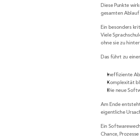
Diese Punkte wirk
gesamten Ablauf 
Ein besonders kri
Viele Sprachschul
ohne sie zu hinte
Das führt zu eine
Ineffiziente A
Komplexität bl
Die neue Softw
Am Ende entsteht 
eigentliche Ursac
Ein Softwarewechs
Chance, Prozesse 