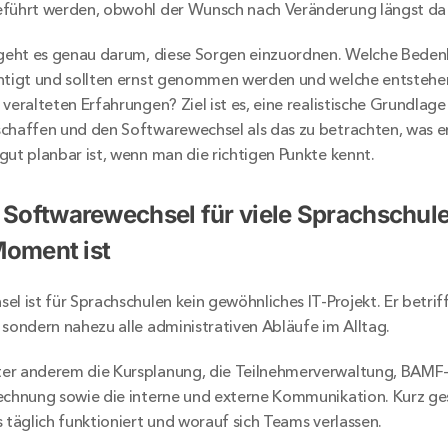
eführt werden, obwohl der Wunsch nach Veränderung längst da 
 geht es genau darum, diese Sorgen einzuordnen. Welche Bedenk
htigt und sollten ernst genommen werden und welche entstehen
veralteten Erfahrungen? Ziel ist es, eine realistische Grundlage 
chaffen und den Softwarewechsel als das zu betrachten, was er i
gut planbar ist, wenn man die richtigen Punkte kennt.
Softwarewechsel für viele Sprachschulen
Moment ist
l ist für Sprachschulen kein gewöhnliches IT-Projekt. Er betrifft
 sondern nahezu alle administrativen Abläufe im Alltag.
er anderem die Kursplanung, die Teilnehmerverwaltung, BAMF-
echnung sowie die interne und externe Kommunikation. Kurz gesa
s täglich funktioniert und worauf sich Teams verlassen.