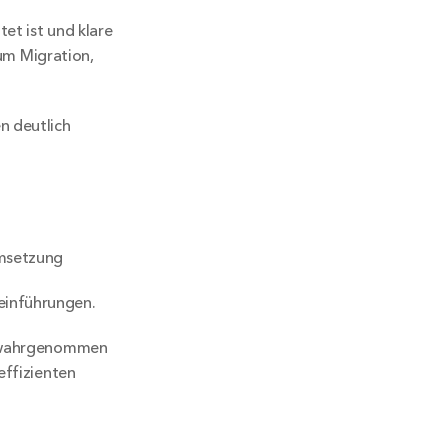
et ist und klare 
um Migration, 
 deutlich 
Umsetzung
einführungen.
o wahrgenommen 
ffizienten 