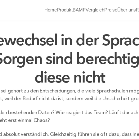
Home
Produkt
BAMF
Vergleich
Preise
Über uns
F
wechsel in der Sprac
orgen sind berechtigt
diese nicht
el gehört zu den Entscheidungen, die viele Sprachschulen mögl
, weil der Bedarf nicht da ist, sondern weil die Unsicherheit groß
den bestehenden Daten? Wie reagiert das Team? Läuft danach wi
eht erst einmal Chaos?
 absolut verständlich. Gleichzeitig führen sie oft dazu, dass ine