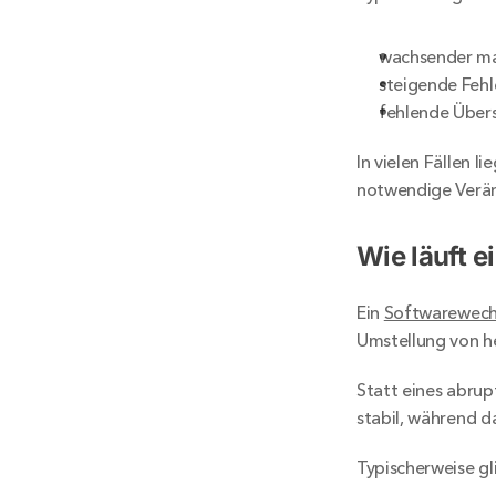
wachsender ma
steigende Fehl
fehlende Übers
In vielen Fällen l
notwendige Verän
Wie läuft e
Ein 
Softwarewechse
Umstellung von h
Statt eines abrupt
stabil, während d
Typischerweise gl