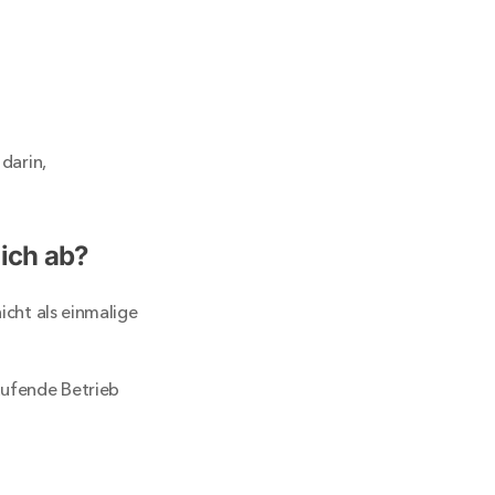
darin, 
lich ab?
cht als einmalige 
aufende Betrieb 