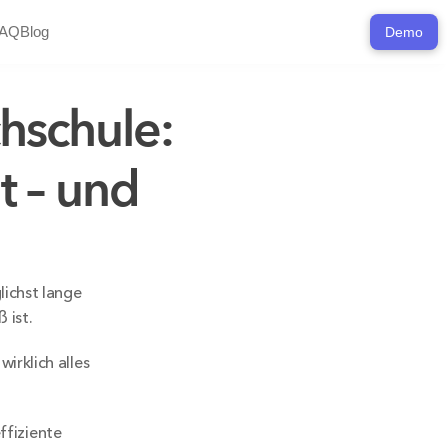
AQ
Blog
Demo
hschule: 
 – und 
ichst lange 
 ist.
rklich alles 
ffiziente 