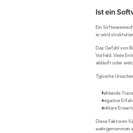
Ist ein Sof
Ein Softwarewechse
er wird strukturi
Das Gefühl von Ri
Vorfeld. Viele En
abläuft oder welc
Typische Ursache
fehlende Tran
negative Erfa
unklare Erwart
Diese Faktoren fü
wahrgenommen w