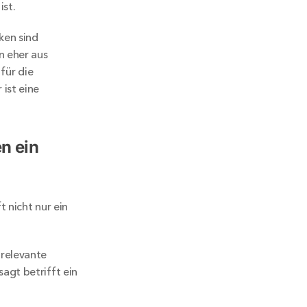
ist.
en sind 
 eher aus 
für die 
st eine 
 ein 
 nicht nur ein 
relevante 
gt betrifft ein 